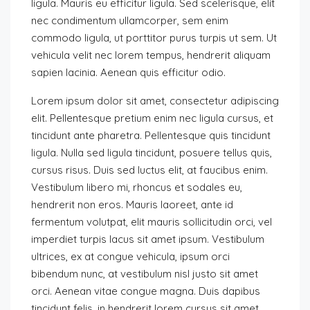
ligula. Mauris eu efficitur ligula. Sed scelerisque, elit
nec condimentum ullamcorper, sem enim
commodo ligula, ut porttitor purus turpis ut sem. Ut
vehicula velit nec lorem tempus, hendrerit aliquam
sapien lacinia. Aenean quis efficitur odio.
Lorem ipsum dolor sit amet, consectetur adipiscing
elit. Pellentesque pretium enim nec ligula cursus, et
tincidunt ante pharetra. Pellentesque quis tincidunt
ligula. Nulla sed ligula tincidunt, posuere tellus quis,
cursus risus. Duis sed luctus elit, at faucibus enim.
Vestibulum libero mi, rhoncus et sodales eu,
hendrerit non eros. Mauris laoreet, ante id
fermentum volutpat, elit mauris sollicitudin orci, vel
imperdiet turpis lacus sit amet ipsum. Vestibulum
ultrices, ex at congue vehicula, ipsum orci
bibendum nunc, at vestibulum nisl justo sit amet
orci. Aenean vitae congue magna. Duis dapibus
tincidunt felis, in hendrerit lorem cursus sit amet.